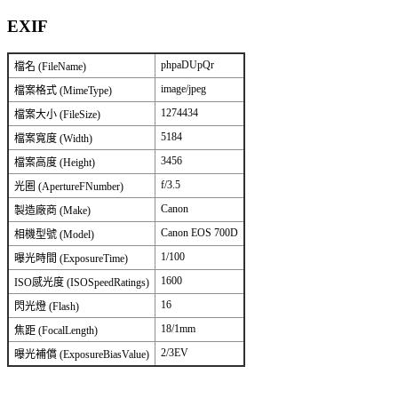
EXIF
phpaDUpQr
檔名 (FileName)
image/jpeg
檔案格式 (MimeType)
1274434
檔案大小 (FileSize)
5184
檔案寬度 (Width)
3456
檔案高度 (Height)
f/3.5
光圈 (ApertureFNumber)
Canon
製造廠商 (Make)
Canon EOS 700D
相機型號 (Model)
1/100
曝光時間 (ExposureTime)
1600
ISO感光度 (ISOSpeedRatings)
16
閃光燈 (Flash)
18/1mm
焦距 (FocalLength)
2/3EV
曝光補償 (ExposureBiasValue)