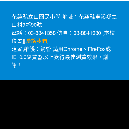
花蓮縣立山國民小學 地址：花蓮縣卓溪鄉立
山村9鄰90號
電話：03-8841358 傳真：03-8841930 [
本校
位置
][
聯絡我們
]
建置,維護：
網管
請用
Chrome
、
FireFox
或
IE10.0瀏覽器以上獲得最佳瀏覽效果，謝
謝！