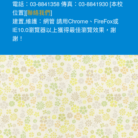
電話：03-8841358 傳真：03-8841930 [
本校
位置
][
聯絡我們
]
建置,維護：
網管
請用
Chrome
、
FireFox
或
IE10.0瀏覽器以上獲得最佳瀏覽效果，謝
謝！