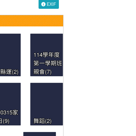
EXIF
114學年度
第一學期班
4縣運(2)
親會(7)
70315家
(9)
舞蹈(2)