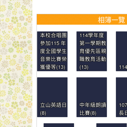
相簿一覽
本校合唱團
114學年度
參加115 年
第一學期教
度全國學生
育優先區親
音樂比賽榮
職教育活動
獲優等(13)
(13)
11
立山英語日
中年級朗讀
10
(8)
比賽(8)
長日