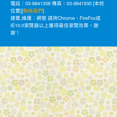
電話：03-8841358 傳真：03-8841930 [
本校
位置
][
聯絡我們
]
建置,維護：
網管
請用
Chrome
、
FireFox
或
IE10.0瀏覽器以上獲得最佳瀏覽效果，謝
謝！