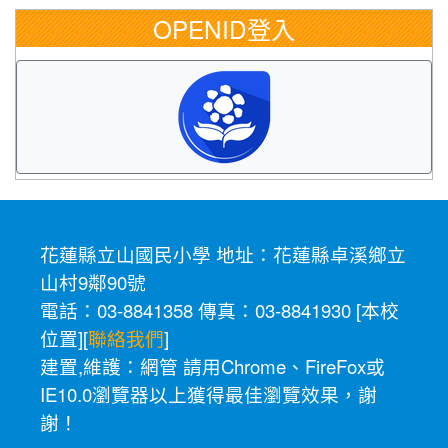
OPENID登入
花蓮縣立山國民小學 地址：花蓮縣卓溪鄉立
山村9鄰90號
電話：03-8841358 傳真：03-8841930 [
本校
位置
][
聯絡我們
]
建置,維護：
網管
請用
Chrome
、
FireFox
或
IE10.0瀏覽器以上獲得最佳瀏覽效果，謝
謝！