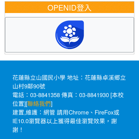
OPENID登入
花蓮縣立山國民小學 地址：花蓮縣卓溪鄉立
山村9鄰90號
電話：03-8841358 傳真：03-8841930 [
本校
位置
][
聯絡我們
]
建置,維護：
網管
請用
Chrome
、
FireFox
或
IE10.0瀏覽器以上獲得最佳瀏覽效果，謝
謝！