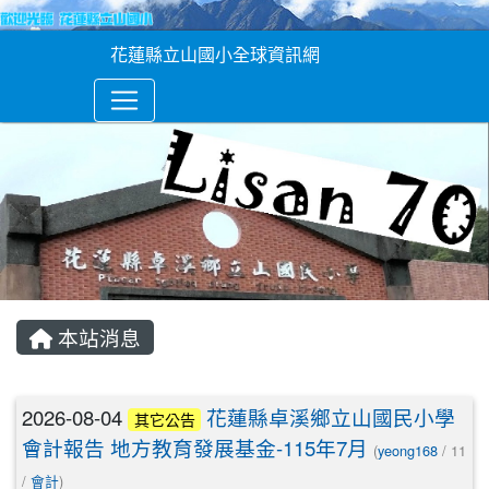
花蓮縣立山國小全球資訊網
本站消息
文章列表
2026-08-04
花蓮縣卓溪鄉立山國民小學
其它公告
會計報告 地方教育發展基金-115年7月
(
yeong168
/ 11
/
會計
)