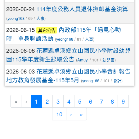
2026-06-24
114年度公務人員退休撫卹基金決算
(
yeong168
/ 69 /
人事
)
2026-06-15
內政部115年「遇見心動
其它公告
時」單身聯誼活動
(
yeong168
/ 81 /
人事
)
2026-06-08
花蓮縣卓溪鄉立山國民小學附設幼兒
園115學年度新生錄取公告
(
Amuyi
/ 101 /
幼兒園
)
2026-06-03
花蓮縣卓溪鄉立山國民小學會計報告
地方教育發展基金-115年5月
(
yeong168
/ 101 /
會計
)
(目前頁次)
«
‹
1
2
3
4
5
6
7
8
9
下一頁
最後頁
10
›
»