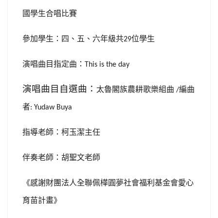
國學生合唱比賽
參加學生：四、五、六年級共
位學生
29
演唱曲目指定曲：
This is the day
演唱曲目自選曲：
太魯閣族農耕歌樂組曲
編曲
/
者
: Yudaw Buya
指導老師：柯玉潔主任
伴奏老師：胡聖文老師
《感謝財團法人全聯佩樺圓夢社會福利基金會愛心
育苗計畫》